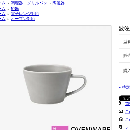
ーム
調理器・グリルパン
陶磁器
＞
＞
ーム
磁器
＞
ーム
電子レンジ対応
＞
ーム
オーブン対応
＞
波佐
型
販
購
» 特
買
こ
こ
レ