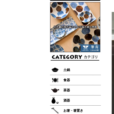
土鍋
食器
茶器
酒器
お箸・箸置き