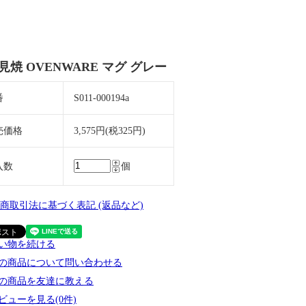
見焼 OVENWARE マグ グレー
番
S011-000194a
売価格
3,575円(税325円)
入数
個
定商取引法に基づく表記 (返品など)
い物を続ける
の商品について問い合わせる
の商品を友達に教える
ビューを見る(0件)