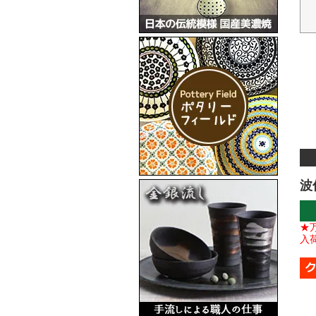
波
★
入