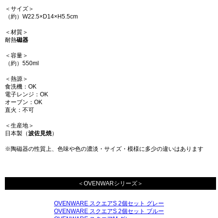
＜サイズ＞
（約）W22.5×D14×H5.5cm
＜材質＞
耐熱
磁器
＜容量＞
（約）550ml
＜熱源＞
食洗機：OK
電子レンジ：OK
オーブン：OK
直火：不可
＜生産地＞
日本製（
波佐見焼
）
※陶磁器の性質上、色味や色の濃淡・サイズ・模様に多少の違いはあります
＜OVENWARシリーズ＞
OVENWARE スクエアS 2個セット グレー
OVENWARE スクエアS 2個セット ブルー