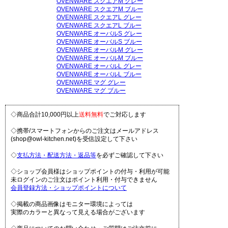
OVENWARE スクエアM グレー
OVENWARE スクエアM ブルー
OVENWARE スクエアL グレー
OVENWARE スクエアL ブルー
OVENWARE オーバルS グレー
OVENWARE オーバルS ブルー
OVENWARE オーバルM グレー
OVENWARE オーバルM ブルー
OVENWARE オーバルL グレー
OVENWARE オーバルL ブルー
OVENWARE マグ グレー
OVENWARE マグ ブルー
◇商品合計10,000円以上
送料無料
でご対応します
◇携帯/スマートフォンからのご注文はメールアドレス
(shop@owl-kitchen.net)を受信設定して下さい
◇
支払方法・配送方法・返品等
を必ずご確認して下さい
◇ショップ会員様はショップポイントの付与・利用が可能
未ログインのご注文はポイント利用・付与できません
会員登録方法・ショップポイントについて
◇掲載の商品画像はモニター環境によっては
実際のカラーと異なって見える場合がございます