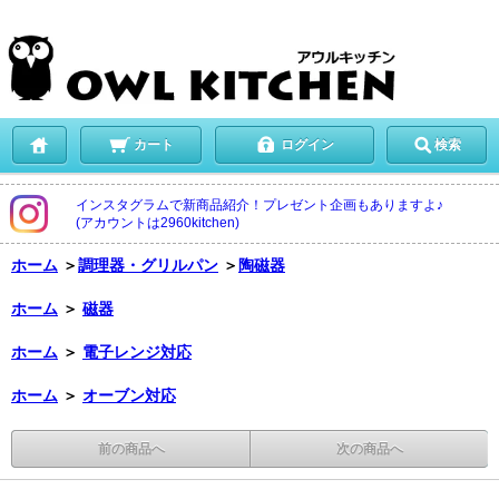
カート
ログイン
検索
インスタグラムで新商品紹介！プレゼント企画もありますよ♪
(アカウントは2960kitchen)
ホーム
＞
調理器・グリルパン
＞
陶磁器
ホーム
＞
磁器
ホーム
＞
電子レンジ対応
ホーム
＞
オーブン対応
前の商品へ
次の商品へ