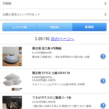
万能鍋
土鍋と呑水とレンゲのセット
おすすめ順
価格順
新着順
1-20 / 91
次のページへ
萬古焼 花三島 8号陶板
9,174円(税834円)
萬古焼 三島柄 焼く・炒める料理向けの底の浅い土鍋
萬古焼 STYLE 土鍋 GRAY IH
9,086円(税826円)～
12,826円(税1,166円)
スタイリッシュなデザインの土鍋 IH対応 日本製
フタがガラスのご飯釜 2～3合
12,023円(税1,093円)
ご飯が炊ける様子が見える 耐熱ガラス製フタのご飯釜