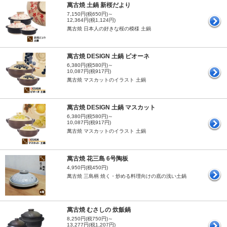
萬古焼 土鍋 新桜だより
7,150円(税650円)～
12,364円(税1,124円)
萬古焼 日本人の好きな桜の模様 土鍋
萬古焼 DESIGN 土鍋 ピオーネ
6,380円(税580円)～
10,087円(税917円)
萬古焼 マスカットのイラスト 土鍋
萬古焼 DESIGN 土鍋 マスカット
6,380円(税580円)～
10,087円(税917円)
萬古焼 マスカットのイラスト 土鍋
萬古焼 花三島 6号陶板
4,950円(税450円)
萬古焼 三島柄 焼く・炒める料理向けの底の浅い土鍋
萬古焼 むさしの 炊飯鍋
8,250円(税750円)～
13,277円(税1,207円)