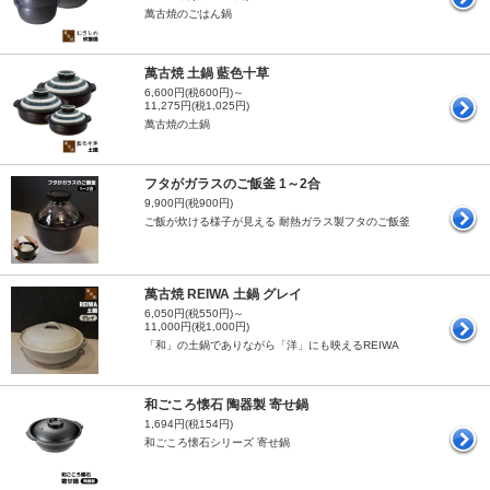
萬古焼のごはん鍋
萬古焼 土鍋 藍色十草
6,600円(税600円)～
11,275円(税1,025円)
萬古焼の土鍋
フタがガラスのご飯釜 1～2合
9,900円(税900円)
ご飯が炊ける様子が見える 耐熱ガラス製フタのご飯釜
萬古焼 REIWA 土鍋 グレイ
6,050円(税550円)～
11,000円(税1,000円)
「和」の土鍋でありながら「洋」にも映えるREIWA
和ごころ懐石 陶器製 寄せ鍋
1,694円(税154円)
和ごころ懐石シリーズ 寄せ鍋