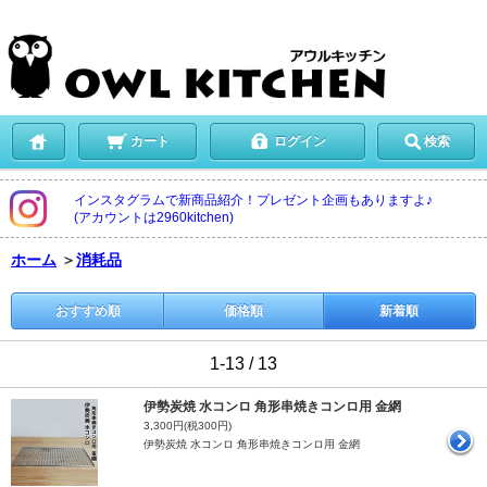
カート
ログイン
検索
インスタグラムで新商品紹介！プレゼント企画もありますよ♪
(アカウントは2960kitchen)
ホーム
＞
消耗品
おすすめ順
価格順
新着順
1-13 / 13
伊勢炭焼 水コンロ 角形串焼きコンロ用 金網
3,300円(税300円)
伊勢炭焼 水コンロ 角形串焼きコンロ用 金網