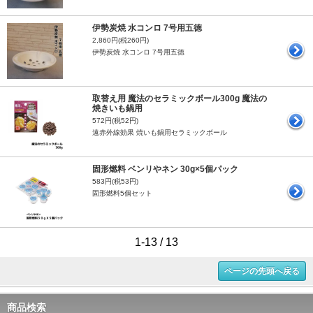
伊勢炭焼 水コンロ 7号用五徳
2,860円(税260円)
伊勢炭焼 水コンロ 7号用五徳
取替え用 魔法のセラミックボール300g 魔法の
焼きいも鍋用
572円(税52円)
遠赤外線効果 焼いも鍋用セラミックボール
固形燃料 ベンリやネン 30g×5個パック
583円(税53円)
固形燃料5個セット
1-13 / 13
ページの先頭へ戻る
商品検索