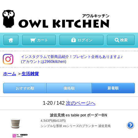
カート
ログイン
検索
インスタグラムで新商品紹介！プレゼント企画もありますよ♪
(アカウントは2960kitchen)
ホーム
＞
生活雑貨
おすすめ順
価格順
新着順
1-20 / 142
次のページへ
波佐見焼 es table pot ボーダーBN
4,543円(税413円)
シンプルな形状 esシリーズのプランター 波佐見焼