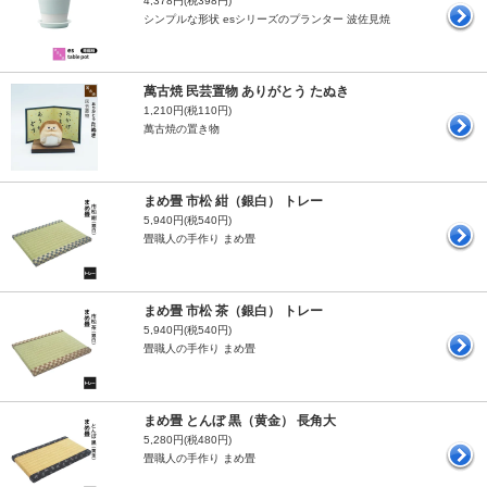
4,378円(税398円)
シンプルな形状 esシリーズのプランター 波佐見焼
萬古焼 民芸置物 ありがとう たぬき
1,210円(税110円)
萬古焼の置き物
まめ畳 市松 紺（銀白） トレー
5,940円(税540円)
畳職人の手作り まめ畳
まめ畳 市松 茶（銀白） トレー
5,940円(税540円)
畳職人の手作り まめ畳
まめ畳 とんぼ 黒（黄金） 長角大
5,280円(税480円)
畳職人の手作り まめ畳