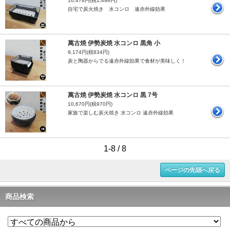
16,478円(税1,498円)
自宅で炭火焼き 水コンロ 遠赤外線効果
萬古焼 伊勢炭焼 水コンロ 黒角 小
9,174円(税834円)
炭と陶器からでる遠赤外線効果で食材が美味しく！
萬古焼 伊勢炭焼 水コンロ 黒 7号
10,670円(税970円)
家族で楽しむ炭火焼き 水コンロ 遠赤外線効果
1-8 / 8
ページの先頭へ戻る
商品検索