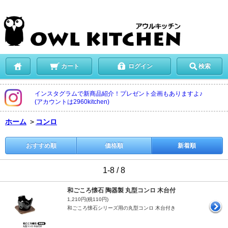
カート
ログイン
検索
インスタグラムで新商品紹介！プレゼント企画もありますよ♪
(アカウントは2960kitchen)
ホーム
＞
コンロ
おすすめ順
価格順
新着順
1-8 / 8
和ごころ懐石 陶器製 丸型コンロ 木台付
1,210円(税110円)
和ごころ懐石シリーズ用の丸型コンロ 木台付き