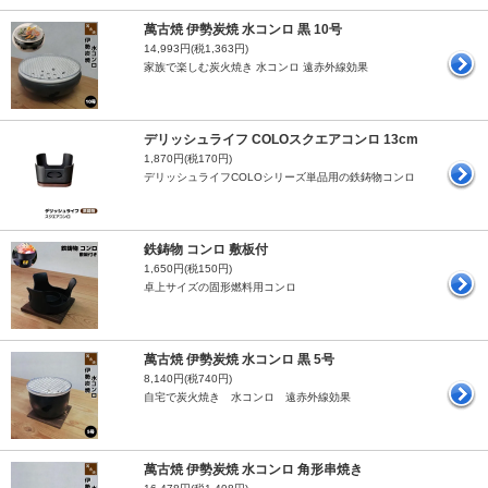
萬古焼 伊勢炭焼 水コンロ 黒 10号
14,993円(税1,363円)
家族で楽しむ炭火焼き 水コンロ 遠赤外線効果
デリッシュライフ COLOスクエアコンロ 13cm
1,870円(税170円)
デリッシュライフCOLOシリーズ単品用の鉄鋳物コンロ
鉄鋳物 コンロ 敷板付
1,650円(税150円)
卓上サイズの固形燃料用コンロ
萬古焼 伊勢炭焼 水コンロ 黒 5号
8,140円(税740円)
自宅で炭火焼き 水コンロ 遠赤外線効果
萬古焼 伊勢炭焼 水コンロ 角形串焼き