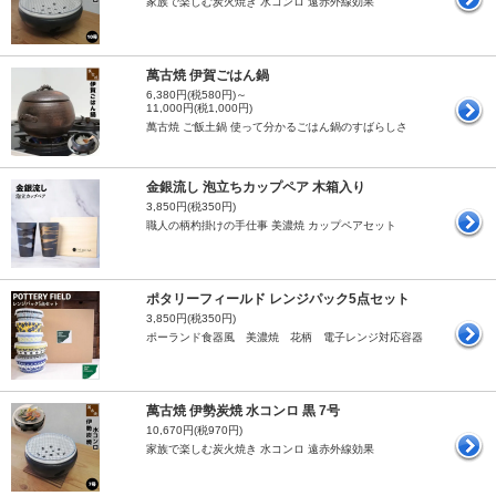
家族で楽しむ炭火焼き 水コンロ 遠赤外線効果
萬古焼 伊賀ごはん鍋
6,380円(税580円)～
11,000円(税1,000円)
萬古焼 ご飯土鍋 使って分かるごはん鍋のすばらしさ
金銀流し 泡立ちカップペア 木箱入り
3,850円(税350円)
職人の柄杓掛けの手仕事 美濃焼 カップペアセット
ポタリーフィールド レンジパック5点セット
3,850円(税350円)
ポーランド食器風 美濃焼 花柄 電子レンジ対応容器
萬古焼 伊勢炭焼 水コンロ 黒 7号
10,670円(税970円)
家族で楽しむ炭火焼き 水コンロ 遠赤外線効果