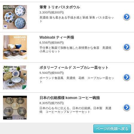
筆青 トリオパスタボウル
3,300円(税300円)
美濃焼 落ち着きある手描き感と筆感 筆青 パスタ皿セッ
ト
Wabisabi ティー丼揃
6,556円(税596円)
手仕事と釉薬で加飾を施した表情豊かな食器 美濃焼
小丼ぶりセット
ポタリーフィールド スープカレー皿セット
5,500円(税500円)
ポーランド食器風 美濃焼 花柄 スープカレー皿セッ
ト
日本の伝統模様 komon コーヒー碗揃
8,305円(税755円)
日本の心を今に伝える。日本の伝統柄。日本製 美濃
焼 コーヒーカップ＆ソーサーセット
ページの先頭へ戻る