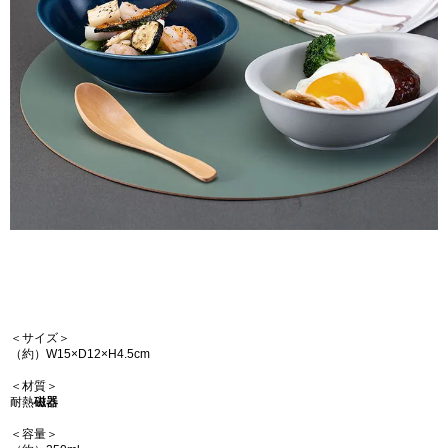
＜サイズ＞
（約）W15×D12×H4.5cm
＜材質＞
耐熱
磁器
＜容量＞