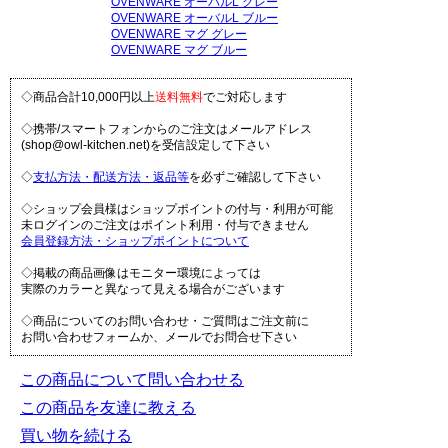
OVENWARE オーバルL グレー
OVENWARE オーバルL ブルー
OVENWARE マグ グレー
OVENWARE マグ ブルー
◇商品合計10,000円以上
送料無料
でご対応します
◇携帯/スマートフォンからのご注文はメールアドレス
(shop@owl-kitchen.net)を受信設定して下さい
◇
支払方法・配送方法・返品等
を必ずご確認して下さい
◇ショップ会員様はショップポイントの付与・利用が可能
未ログインのご注文はポイント利用・付与できません
会員登録方法・ショップポイントについて
◇掲載の商品画像はモニター環境によっては
実際のカラーと異なって見える場合がございます
◇商品についてのお問い合わせ・ご質問はご注文前に
お問い合わせフォームか、メールでお問合せ下さい
この商品について問い合わせる
この商品を友達に教える
買い物を続ける