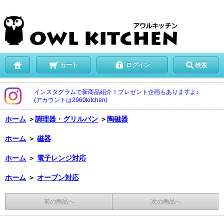
カート
ログイン
検索
インスタグラムで新商品紹介！プレゼント企画もありますよ♪
(アカウントは2960kitchen)
ホーム
＞
調理器・グリルパン
＞
陶磁器
ホーム
＞
磁器
ホーム
＞
電子レンジ対応
ホーム
＞
オーブン対応
前の商品へ
次の商品へ