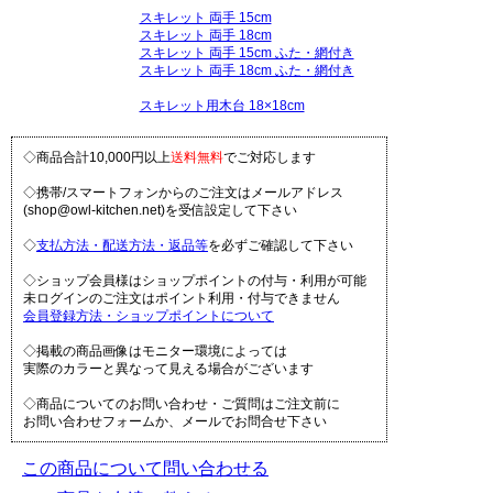
スキレット 両手 15cm
スキレット 両手 18cm
スキレット 両手 15cm ふた・網付き
スキレット 両手 18cm ふた・網付き
スキレット用木台 18×18cm
◇商品合計10,000円以上
送料無料
でご対応します
◇携帯/スマートフォンからのご注文はメールアドレス
(shop@owl-kitchen.net)を受信設定して下さい
◇
支払方法・配送方法・返品等
を必ずご確認して下さい
◇ショップ会員様はショップポイントの付与・利用が可能
未ログインのご注文はポイント利用・付与できません
会員登録方法・ショップポイントについて
◇掲載の商品画像はモニター環境によっては
実際のカラーと異なって見える場合がございます
◇商品についてのお問い合わせ・ご質問はご注文前に
お問い合わせフォームか、メールでお問合せ下さい
この商品について問い合わせる