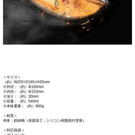
＜サイズ＞
（約）W255×D165×H35mm
※外径：（約）Φ160mm
※内径：（約）Φ153mm
※深さ：（約）30mm
※容量：（約）540ml
※本体重量：（約）880g
＜材質＞
本体：鉄鋳物（表面加工：シリコン樹脂焼付塗装）
＜対応熱源＞
・ガスコンロ