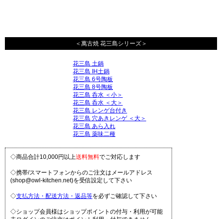
＜萬古焼 花三島シリーズ＞
花三島 土鍋
花三島 IH土鍋
花三島 6号陶板
花三島 8号陶板
花三島 呑水 ＜小＞
花三島 呑水 ＜大＞
花三島 レンゲ台付き
花三島 穴あきレンゲ ＜大＞
花三島 あら入れ
花三島 薬味二種
◇商品合計10,000円以上
送料無料
でご対応します
◇携帯/スマートフォンからのご注文はメールアドレス
(shop@owl-kitchen.net)を受信設定して下さい
◇
支払方法・配送方法・返品等
を必ずご確認して下さい
◇ショップ会員様はショップポイントの付与・利用が可能