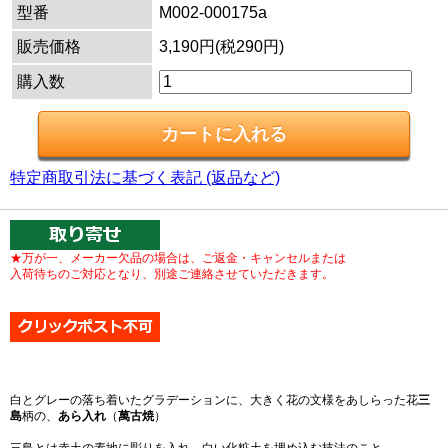
型番
M002-000175a
販売価格
3,190円(税290円)
購入数
特定商取引法に基づく表記 (返品など)
★万が一、メーカー欠品の場合は、ご返金・キャンセルまたは
入荷待ちのご対応となり、別途ご連絡させていただきます。
白とグレーの落ち着いたグラデーションに、大きく花の文様をあしらった花
三
島
柄の、
あら入れ
（
萬古焼
）
三島とは赤土の素地に彫りを入れ、白い化粧土を埋め込む技法のこと。