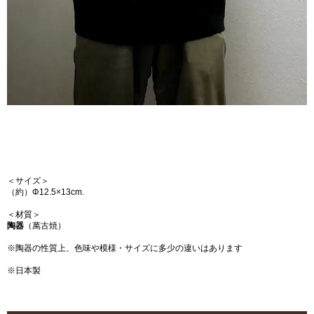
＜サイズ＞
（約）Φ12.5×13cm.
＜材質＞
陶器
（萬古焼）
※陶器の性質上、色味や模様・サイズに多少の違いはあります
※日本製